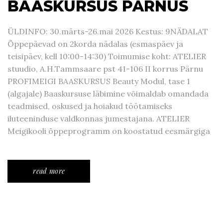
BAASKURSUS PÄRNUS
ÜLDINFO: 30.märts-26.mai 2026 Kestus: 9NÄDALAT
Õppepäevad on 2korda nädalas (esmaspäev ja
teisipäev, kell 10:00-14:30) Toimumise koht: ATELIER
stuudio, A.H.Tammsaare pst 41-106 II korrus Pärnu
PROFIMEIGI BAASKURSUS Beauty Modul, tase 1
(algajale) Baaskursuse läbimine võimaldab omandada
teadmised, oskused ja hoiakud töötamiseks
iluteeninduse valdkonnas jumestajana. ATELIER
Meigikooli õppeprogramm on koostatud eesmärgiga
read more