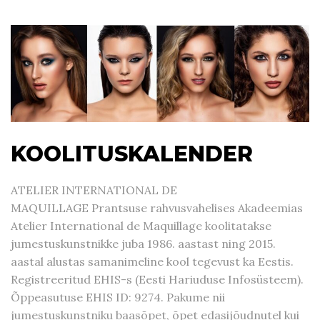
KOOLITUSKALENDER
ATELIER INTERNATIONAL DE
MAQUILLAGE Prantsuse rahvusvahelises Akadeemias
Atelier International de Maquillage koolitatakse
jumestuskunstnikke juba 1986. aastast ning 2015.
aastal alustas samanimeline kool tegevust ka Eestis.
Registreeritud EHIS-s (Eesti Hariuduse Infosüsteem).
Õppeasutuse EHIS ID: 9274. Pakume nii
jumestuskunstniku baasõpet, õpet edasijõudnutel kui