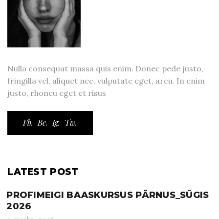
Nulla consequat massa quis enim. Donec pede justo,
fringilla vel, aliquet nec, vulputate eget, arcu. In enim
justo, rhoncu eget et risus
Fb.
Be.
Ig.
Tw.
LATEST POST
PROFIMEIGI BAASKURSUS PÄRNUS_SÜGIS
2026