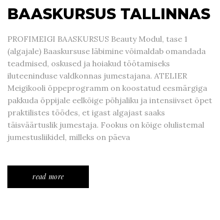
BAASKURSUS TALLINNAS
PROFIMEIGI BAASKURSUS Beauty Modul, tase 1
(algajale) Baaskursuse läbimine võimaldab omandada
teadmised, oskused ja hoiakud töötamiseks
iluteeninduse valdkonnas jumestajana. ATELIER
Meigikooli õppeprogramm on koostatud eesmärgiga
pakkuda õppijale eelkõige põhjaliku ja intensiivset õpet
praktilistes töödes, et igast algajast saaks
täisväärtuslik jumestaja. Fookus on kõige olulistemal
jumestusliikidel, milleks on päeva
read more