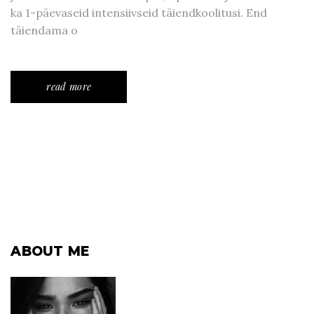
ka 1-päevaseid intensiivseid täiendkoolitusi. End
täiendama o
read more
ABOUT ME