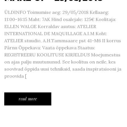
ÜLDINFO Toimumise aeg: 29/05/2018 Kellaaeg:
11:00-16:15 Maht: 7AK Hind osalejale: 125€ Koolitaja:
ELLEN WALGE Korraldav asutus: ATELIER
INTERNATIONAL DE MAQUILLAGE A.I.M Koht:
ATELIER stuudio, A.H.Tammsaare pst 41-M6 II korrus
Pärnu Õppekava: Vaata õppekava Staatus:
REGISTREERU KOOLITUSE KIRJELDUS Moejumestus
on ajas palju muutununud. See koolitus on neile, kes
soovivad õppida uusi tehnikaid, saada inspiratsiooni ja
proovida [
read more