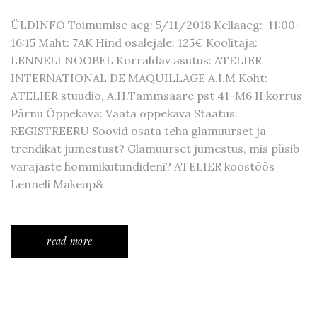
ÜLDINFO Toimumise aeg: 5/11/2018 Kellaaeg: 11:00-
16:15 Maht: 7AK Hind osalejale: 125€ Koolitaja:
LENNELI NOOBEL Korraldav asutus: ATELIER
INTERNATIONAL DE MAQUILLAGE A.I.M Koht:
ATELIER stuudio, A.H.Tammsaare pst 41-M6 II korrus
Pärnu Õppekava: Vaata õppekava Staatus:
REGISTREERU Soovid osata teha glamuurset ja
trendikat jumestust? Glamuurset jumestus, mis püsib
varajaste hommikutundideni? ATELIER koostöös
Lenneli Makeup&
read more