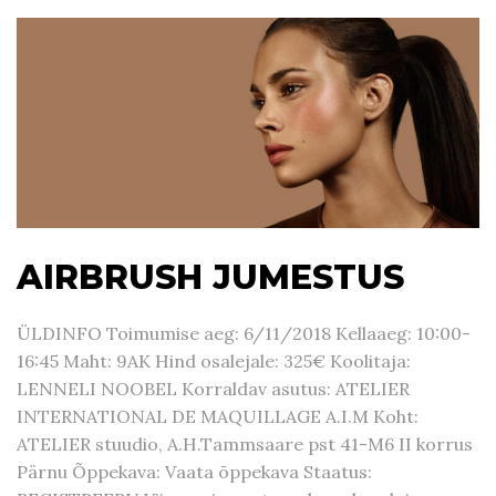
AIRBRUSH JUMESTUS
ÜLDINFO Toimumise aeg: 6/11/2018 Kellaaeg: 10:00-
16:45 Maht: 9AK Hind osalejale: 325€ Koolitaja:
LENNELI NOOBEL Korraldav asutus: ATELIER
INTERNATIONAL DE MAQUILLAGE A.I.M Koht:
ATELIER stuudio, A.H.Tammsaare pst 41-M6 II korrus
Pärnu Õppekava: Vaata õppekava Staatus: