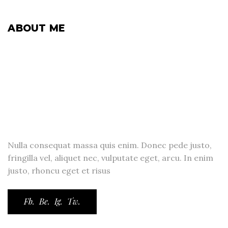
ABOUT ME
Nulla consequat massa quis enim. Donec pede justo,
fringilla vel, aliquet nec, vulputate eget, arcu. In enim
justo, rhoncu eget et risus
Fb.
Be.
Ig.
Tw.