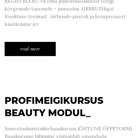
REGISTREERU Vii oma jumestusoskused veelgi
kõrgemale tasemele – jumestus AIRBRUSHiga!
Koolituse teemad: Airbrush-püstoli ja kompressori
käsitlemine (er
read more
PROFIMEIGIKURSUS
BEAUTY MODUL_
Jumestuskunstniku baaskursus (ÕHTUNE ÕPPEVORM)
Baaskursuse läbimine võimaldab omandada