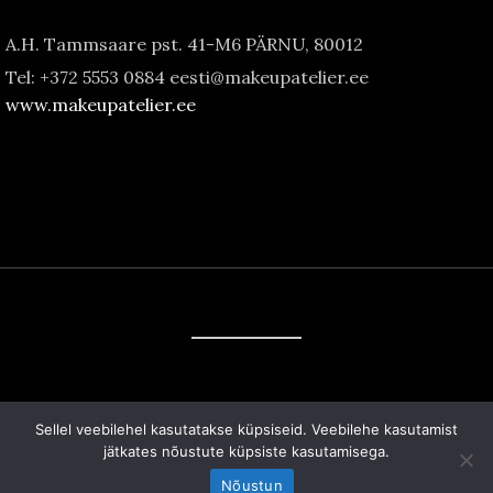
A.H. Tammsaare pst. 41-M6 PÄRNU, 80012
Tel: +372 5553 0884 eesti@makeupatelier.ee
www.makeupatelier.ee
© 2015 ATELIER INTERNATIONAL DE
Sellel veebilehel kasutatakse küpsiseid. Veebilehe kasutamist
MAQUILLAGE / Atelier Meigikool OÜ
jätkates nõustute küpsiste kasutamisega.
Nõustun