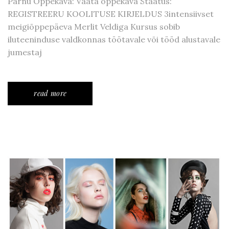
Pärnu Õppekava: Vaata õppekava Staatus:
REGISTREERU KOOLITUSE KIRJELDUS 3intensiivset
meigiõppepäeva Merlit Veldiga Kursus sobib
iluteeninduse valdkonnas töötavale või tööd alustavale
jumestaj
read more