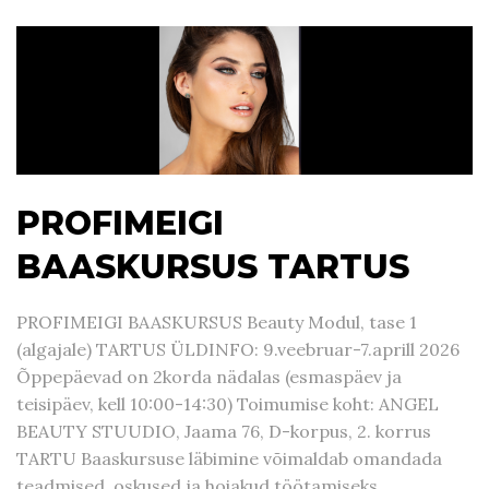
PROFIMEIGI
BAASKURSUS TARTUS
PROFIMEIGI BAASKURSUS Beauty Modul, tase 1
(algajale) TARTUS ÜLDINFO: 9.veebruar-7.aprill 2026
Õppepäevad on 2korda nädalas (esmaspäev ja
teisipäev, kell 10:00-14:30) Toimumise koht: ANGEL
BEAUTY STUUDIO, Jaama 76, D-korpus, 2. korrus
TARTU Baaskursuse läbimine võimaldab omandada
teadmised, oskused ja hoiakud töötamiseks