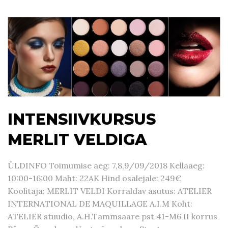
INTENSIIVKURSUS
MERLIT VELDIGA
ÜLDINFO Toimumise aeg: 7,8,9/09/2018 Kellaaeg:
10:00-16:00 Maht: 22AK Hind osalejale: 249€
Koolitaja: MERLIT VELDI Korraldav asutus: ATELIER
INTERNATIONAL DE MAQUILLAGE A.I.M Koht:
ATELIER stuudio, A.H.Tammsaare pst 41-M6 II korrus