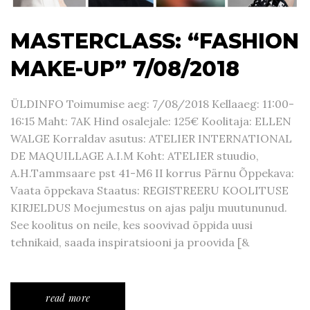
MASTERCLASS: “FASHION
MAKE-UP” 7/08/2018
ÜLDINFO Toimumise aeg: 7/08/2018 Kellaaeg: 11:00-
16:15 Maht: 7AK Hind osalejale: 125€ Koolitaja: ELLEN
WALGE Korraldav asutus: ATELIER INTERNATIONAL
DE MAQUILLAGE A.I.M Koht: ATELIER stuudio,
A.H.Tammsaare pst 41-M6 II korrus Pärnu Õppekava:
Vaata õppekava Staatus: REGISTREERU KOOLITUSE
KIRJELDUS Moejumestus on ajas palju muutununud.
See koolitus on neile, kes soovivad õppida uusi
tehnikaid, saada inspiratsiooni ja proovida [&
read more