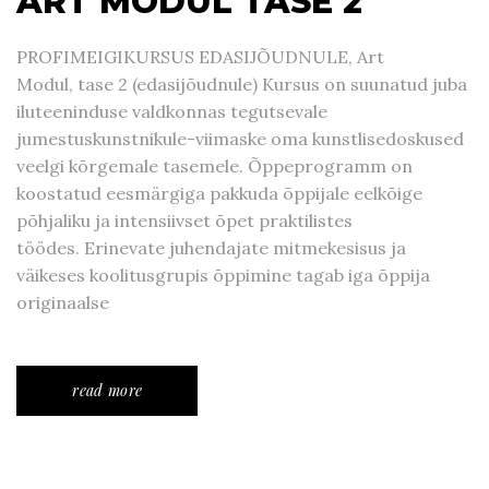
ART MODUL TASE 2
PROFIMEIGIKURSUS EDASIJÕUDNULE, Art
Modul, tase 2 (edasijõudnule) Kursus on suunatud juba
iluteeninduse valdkonnas tegutsevale
jumestuskunstnikule-viimaske oma kunstlisedoskused
veelgi kõrgemale tasemele. Õppeprogramm on
koostatud eesmärgiga pakkuda õppijale eelkõige
põhjaliku ja intensiivset õpet praktilistes
töödes. Erinevate juhendajate mitmekesisus ja
väikeses koolitusgrupis õppimine tagab iga õppija
originaalse
read more