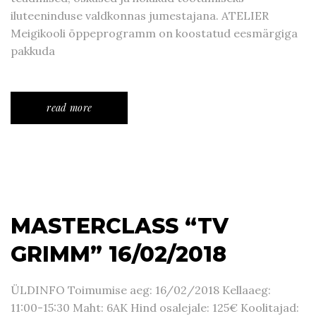
iluteeninduse valdkonnas jumestajana. ATELIER
Meigikooli õppeprogramm on koostatud eesmärgiga
pakkuda
read more
MASTERCLASS “TV
GRIMM” 16/02/2018
ÜLDINFO Toimumise aeg: 16/02/2018 Kellaaeg:
11:00-15:30 Maht: 6AK Hind osalejale: 125€ Koolitajad: