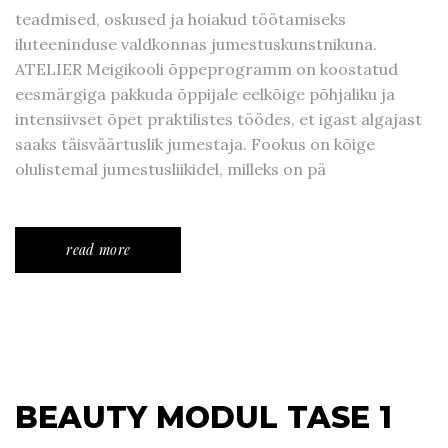
teadmised, oskused ja hoiakud töötamiseks
iluteeninduse valdkonnas jumestuskunstnikuna.
ATELIER Meigikooli õppeprogramm on koostatud
eesmärgiga pakkuda õppijale eelkõige põhjaliku ja
intensiivset õpet praktilistes töödes, et igast algajast
saaks täisväärtuslik jumestaja. Fookus on kõige
olulistemal jumestusliikidel, milleks on pä
read more
BEAUTY MODUL TASE 1