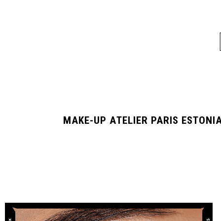
MESTUSKREEM
LIQUID HIGHLIGHTER
9.00
€
32.00
€
VALI
MAKE-UP ATELIER PARIS ESTONI