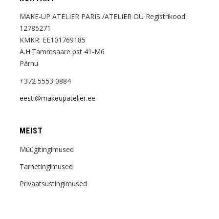
MAKE-UP ATELIER PARIS /ATELIER OÜ Registrikood:
12785271
KMKR: EE101769185
A.H.Tammsaare pst 41-M6
Pärnu
+372 5553 0884
eesti@makeupatelier.ee
MEIST
Müügitingimused
Tarnetingimused
Privaatsustingimused