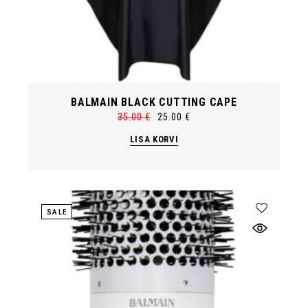
BALMAIN BLACK CUTTING CAPE
35.00
€
25.00
€
Algne
Current
hind
price
LISA KORVI
oli:
is:
35.00 €.
25.00 €.
SALE