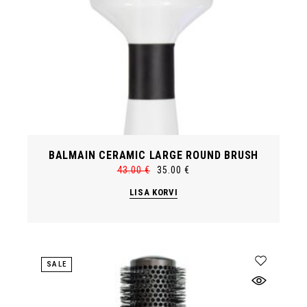
BALMAIN CERAMIC LARGE ROUND BRUSH
43.00
€
35.00
€
Algne
Current
hind
price
LISA KORVI
oli:
is:
43.00 €.
35.00 €.
SALE