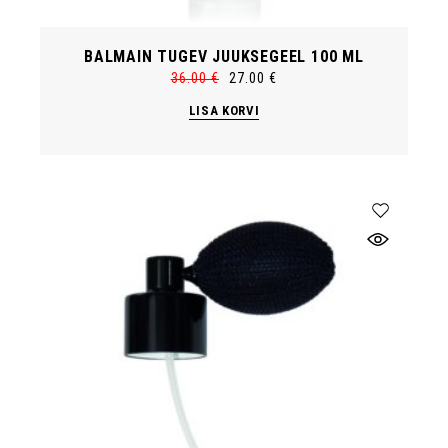
BALMAIN TUGEV JUUKSEGEEL 100 ML
36.00
€
27.00
€
Algne
Current
hind
price
LISA KORVI
oli:
is:
36.00 €.
27.00 €.