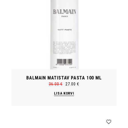
BALMAIN MATISTAV PASTA 100 ML
36.00
€
27.00
€
Algne
Current
hind
price
LISA KORVI
oli:
is:
36.00 €.
27.00 €.