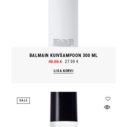
BALMAIN KUIVŠAMPOON 300 ML
40.00
€
27.00
€
Algne
Current
hind
price
LISA KORVI
oli:
is:
40.00 €.
27.00 €.
SALE