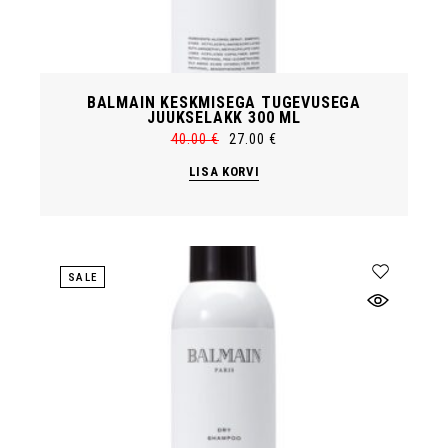
BALMAIN KESKMISEGA TUGEVUSEGA
JUUKSELAKK 300 ML
40.00
€
27.00
€
Algne
Current
hind
price
LISA KORVI
oli:
is:
40.00 €.
27.00 €.
SALE