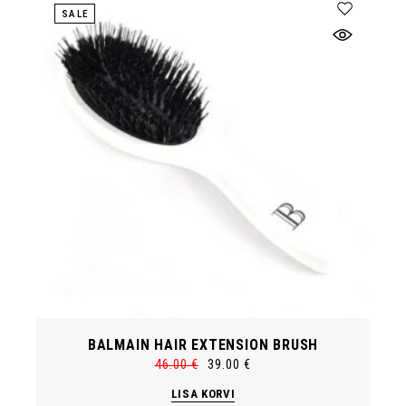
SALE
BALMAIN HAIR EXTENSION BRUSH
46.00
€
39.00
€
Algne
Current
hind
price
LISA KORVI
oli:
is: