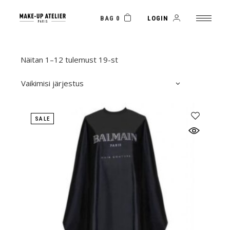
Skip
to
the
BAG 0
LOGIN
content
Näitan 1–12 tulemust 19-st
Vaikimisi järjestus
SALE