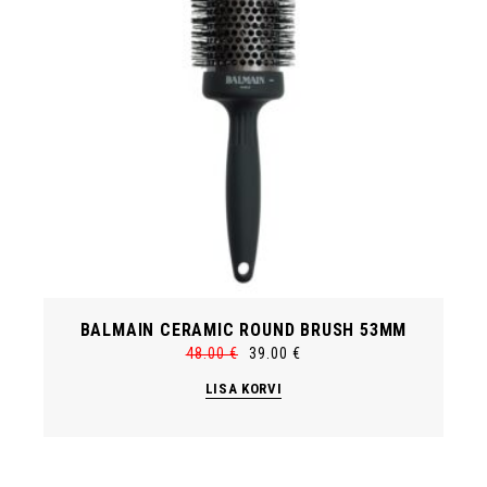
BALMAIN CERAMIC ROUND BRUSH 53MM
48.00
€
39.00
€
Algne
Current
hind
price
LISA KORVI
oli:
is:
48.00 €.
39.00 €.