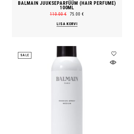
BALMAIN JUUKSEPARFÜÜM (HAIR PERFUME)
100ML
110.00
€
75.00
€
Algne
Current
hind
price
LISA KORVI
oli:
is:
110.00 €.
75.00 €.
SALE