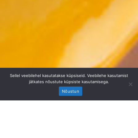
Sellel veebilehel kasutatakse küpsiseid. Veebilehe kasutamist
jätkates nõustute küpsiste kasutamisega.
Nõustun