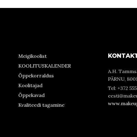
KONTAK
Meigikoolist
KOOLITUSKALENDER
A.H. Tammsa
Õppekorraldus
PÄRNU, 800
Koolitajad
Tel: +372 55
Õppekavad
eesti@makeu
www.makeupa
Kvaliteedi tagamine