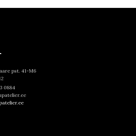
T
are pst. 41-M6
12
53 0884
patelier.ee
telier.ee