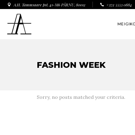
A.H. Tammsaare pst. 41-M6 PÄRNU, 80012
+372 5553 0884
MEIGIK
FASHION WEEK
Sorry, no posts matched your criteria.