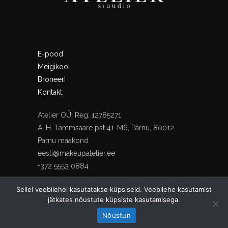
E-pood
Meigikool
Broneeri
Kontakt
Atelier OÜ, Reg: 12785271
A. H. Tammsaare pst 41-M6, Pärnu, 80012
Pärnu maakond
eesti@makeupatelier.ee
+372 5553 0884
Sellel veebilehel kasutatakse küpsiseid. Veebilehe kasutamist
jätkates nõustute küpsiste kasutamisega.
Nõustun