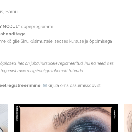
us, Pärnu
Y MODUL”
õppeprogrammi
ahenditega
ame kõigile Sinu küsimustele, seoses kursuse ja õppimisega
pilased, kes on juba kursusele registreeritud, kui ka need, kes
 tegemist meie meigikooliga lähemalt tutvuda.
eelregistreerimine
.
Kirjuta oma osalemissoovist