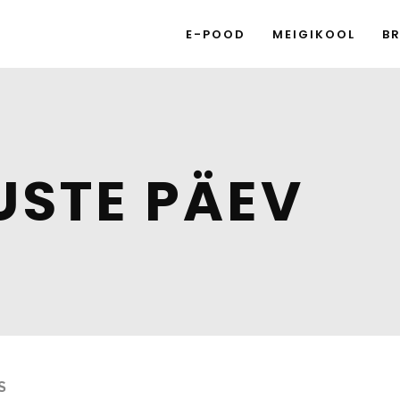
E-POOD
MEIGIKOOL
B
USTE PÄEV
S