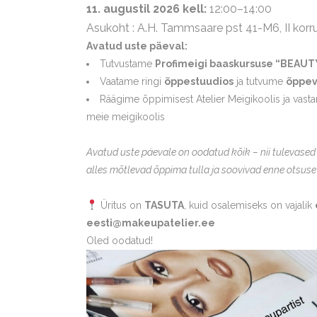
11. augustil 2026 kell:
12:00–14:00
Asukoht : A.H. Tammsaare pst 41-M6, II korr
Avatud uste päeval:
Tutvustame
Profimeigi baaskursuse
“BEAUT
Vaatame ringi
õppestuudios
ja tutvume
õppev
Räägime õppimisest Atelier Meigikoolis ja vast
meie meigikoolis
Avatud uste päevale on oodatud kõik – nii tulevased õ
alles mõtlevad õppima tulla ja soovivad enne otsuse
Üritus on
TASUTA
, kuid osalemiseks on vajalik
eesti@makeupatelier.ee
Oled oodatud!